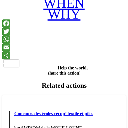
WHEN
WHY
Facebook
Twitter
WhatsApp
Email
Share
Help the world,
share this action!
Related actions
Concours des écoles récup’ textile et piles
by:
SMIVOM de la MOUILLONNE