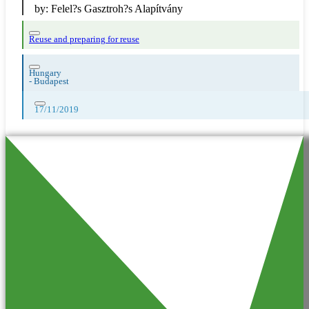
by:
Felel?s Gasztroh?s Alapítvány
Reuse and preparing for reuse
Hungary
-
Budapest
17/11/2019