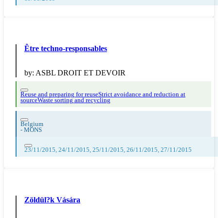
Être techno-responsables
by:
ASBL DROIT ET DEVOIR
Reuse and preparing for reuse
Strict avoidance and reduction at
source
Waste sorting and recycling
Belgium
-
MONS
23/11/2015, 24/11/2015, 25/11/2015, 26/11/2015, 27/11/2015
Zöldül?k Vására