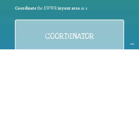
Coordinate
the EWWR
in your area
as a
COORDINATOR
If you are:
a public authority competent in the field of waste
prevention