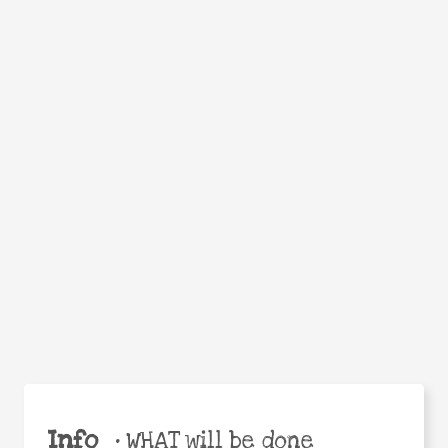
Facebook
Twitter
WhatsApp
Email
Help the world,
Share
share this action!
Info
•
WHAT will be done