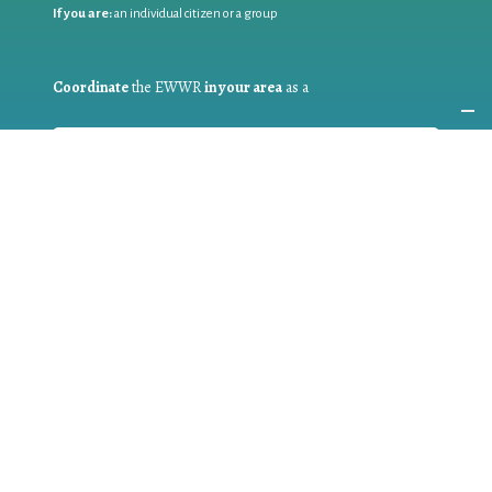
If you are:
an individual citizen or a group
Coordinate
the EWWR
in your area
as a
COORDINATOR
If you are:
a public authority competent in the field of waste
prevention