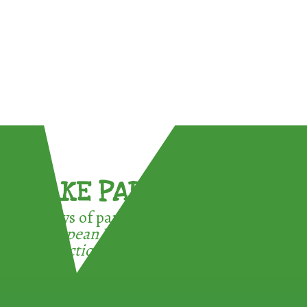
TAKE PART !
3 ways of participating in the
European Week for Waste
Reduction: