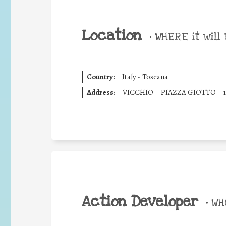
Location
•
WHERE it will 
Country:
Italy - Toscana
Address:
VICCHIO
PIAZZA GIOTTO
Action Developer
•
WHO