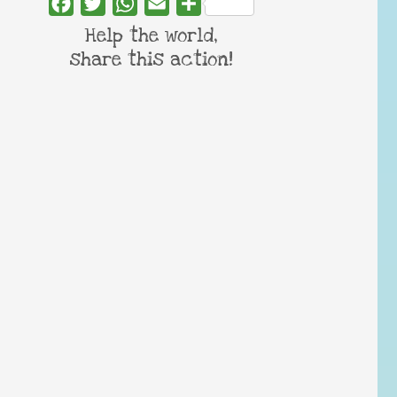
Facebook
Twitter
WhatsApp
Email
Share
Help the world,
share this action!