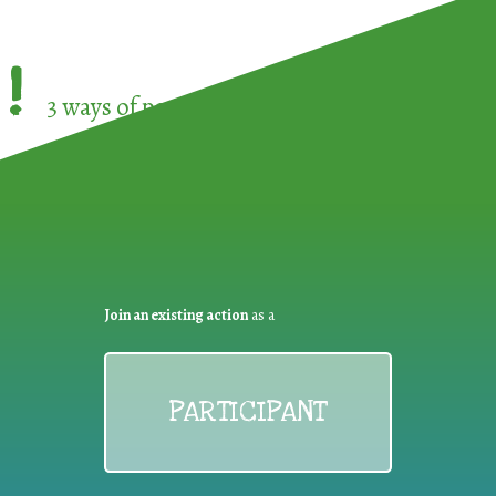
!
3 ways of participating in the
European Week 
Join an existing action
as a
PARTICIPANT