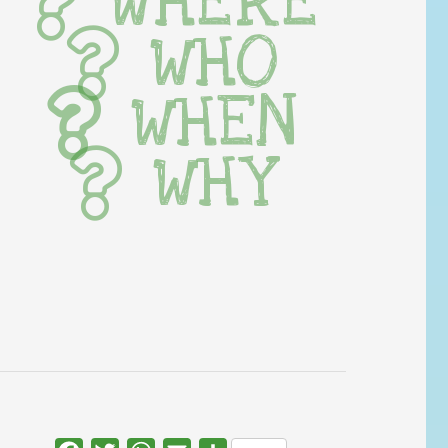
WHERE
WHO
WHEN
WHY