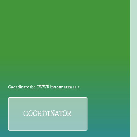
for Waste Reduction:
Coordinate
the EWWR
in your area
as a
COORDINATOR