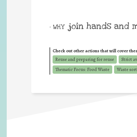
join hands and 
• WHY
Check out other actions that will cover the
Reuse and preparing for reuse
Strict a
Thematic Focus: Food Waste
Waste sort