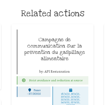
Related actions
Campagne de
communication sur la
prévention du gaspillage
alimentaire
by:
API Restauration
Strict avoidance and reduction at source
France
-
ST DENIS
18/11/23, 19/11/23,
20/11/23, 21/11/23,
22/11/23, 23/11/23,
24/11/23, 25/11/23,