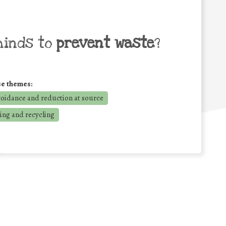
minds to
prevent waste
?
se themes:
voidance and reduction at source
ing and recycling