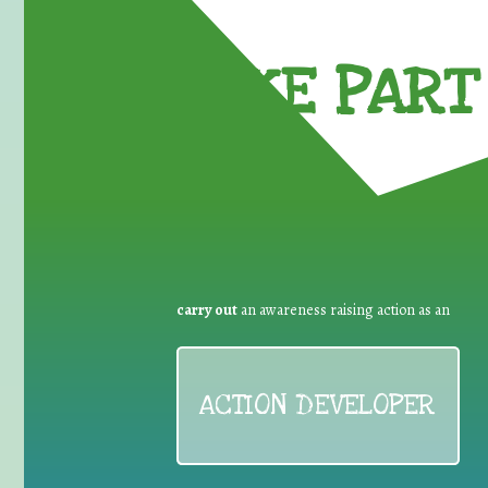
TAKE PART 
carry out
an awareness raising action as an
ACTION DEVELOPER