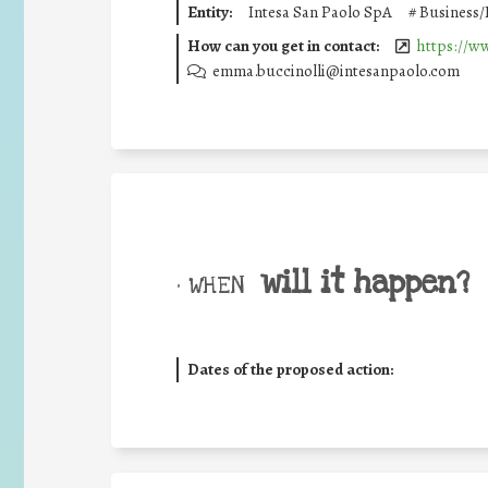
Entity:
Intesa San Paolo SpA
#
Business/
How can you get in contact:
https://w
emma.buccinolli@intesanpaolo.com
will it happen?
• WHEN
Dates of the proposed action: