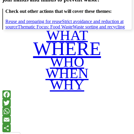
Check out other actions that will cover these themes:
Reuse and preparing for reuse
Strict avoidance and reduction at
source
Thematic Focus: Food Waste
Waste sorting and recycling
WHAT
WHERE
WHO
WHEN
WHY
Facebook
Twitter
WhatsApp
Email