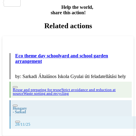
Share
Help the world,
share this action!
Related actions
Eco theme day schoolyard and school garden
arrangement
by:
Sarkadi Általános Iskola Gyulai úti feladatellátási hely
Reuse and preparing for reuse
Strict avoidance and reduction at
source
Waste sorting and recycling
Hungary
-
Sarkad
28/11/25