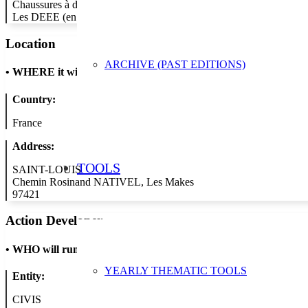
Chaussures à destination des foyers de la commune de Saint-Louis.
Les DEEE (en bon état) et TLC seront remis à des associations po
Location
ARCHIVE (PAST EDITIONS)
•
WHERE it will take place
Country:
France
Address:
TOOLS
SAINT-LOUIS
Chemin Rosinand NATIVEL, Les Makes
97421
Action Developer
•
WHO will run the show
YEARLY THEMATIC TOOLS
Entity:
CIVIS