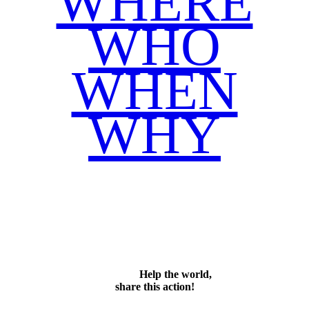
WHERE
WHO
WHEN
WHY
Facebook
Twitter
WhatsApp
Email
Share
Help the world,
share this action!