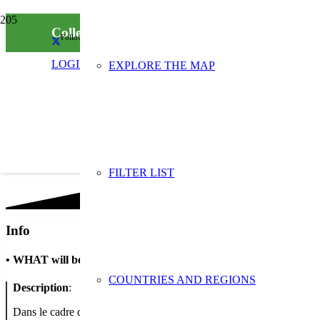
Collecte de déchets d’équipements électriques 
Follow us on social media
LOGIN
EXPLORE THE MAP
FILTER LIST
Info
•
WHAT will be done
COUNTRIES AND REGIONS
Description
:
Dans le cadre de la Semaine Européenne de la Réduction des Déchets