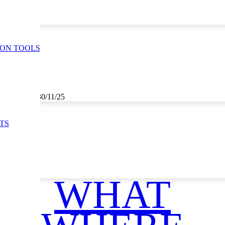
ION TOOLS
5
,
29/11/25
,
30/11/25
TS
WHAT