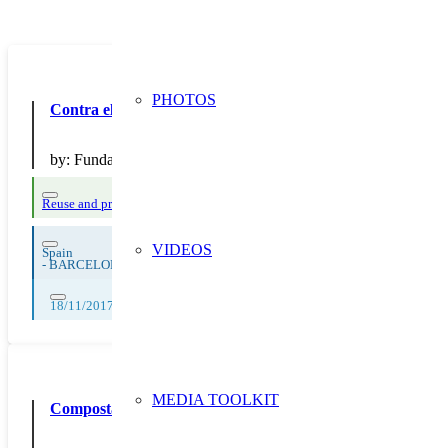
PHOTOS
Contra el canvi climàtic , jo reutilitzo , I tú?
by:
Fundació Engrunes
Reuse and preparing for reuse
VIDEOS
Spain
-
BARCELONA
18/11/2017, 19/11/2017, 20/11/2017, 21/11/2017, 22/11/2017, 23/11/2
MEDIA TOOLKIT
Compostagem para uso da horta escolar