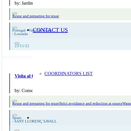
by:
Jardim de Infancia da Granja-Covas
Reuse and preparing for reuse
CONTACT US
Portugal - Vale Do Sousa
-
Lousada
23/11/22
COORDINATORS LIST
Visita al Centre de Tractament de Residus del Vallès Occid
by:
Consorci per a la Gestió de Residus del Vallès Occidental
Reuse and preparing for reuse
Strict avoidance and reduction at source
Waste
Spain
-
SANT LLORENÇ SAVALL