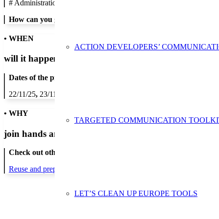
#
Administration/Public Authority
How can you get in contact:
• WHEN
ACTION DEVELOPERS’ COMMUNICAT
will it happen?
Dates of the proposed action:
22/11/25
,
23/11/25
,
24/11/25
,
25/11/25
,
26/11/25
,
27/11/25
,
28/11/2
• WHY
TARGETED COMMUNICATION TOOLKI
join hands and minds to
prevent waste
?
Check out other actions that will cover these themes:
Reuse and preparing for reuse
LET’S CLEAN UP EUROPE TOOLS