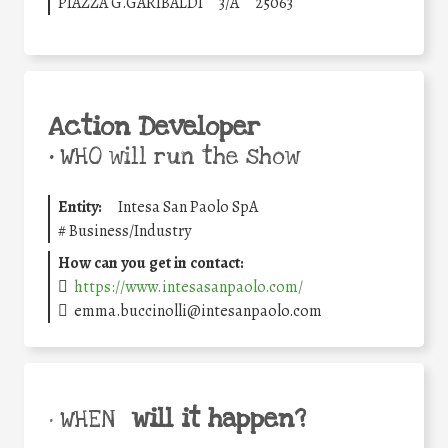
PIAZZA G.GARIBALDI
3/A
25063
Action Developer
•
WHO will run the show
Entity:
Intesa San Paolo SpA
#
Business/Industry
How can you get in contact:
https://www.intesasanpaolo.com/
emma.buccinolli@intesanpaolo.com
will it happen?
• WHEN