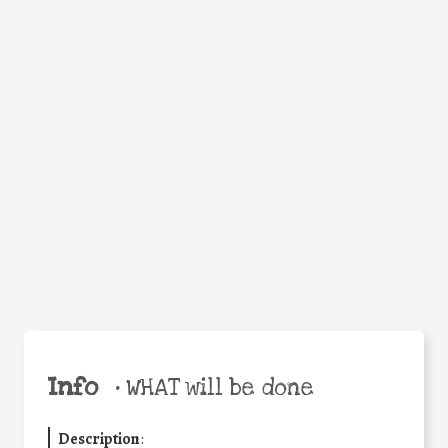
WHY
Facebook
Twitter
WhatsApp
Email
Share
Help the world,
share this action!
Info
•
WHAT will be done
Description
: