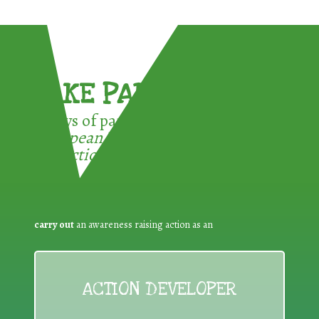
TAKE PART !
3 ways of participating in the
European Week for Waste
Reduction:
carry out
an awareness raising action as an
ACTION DEVELOPER