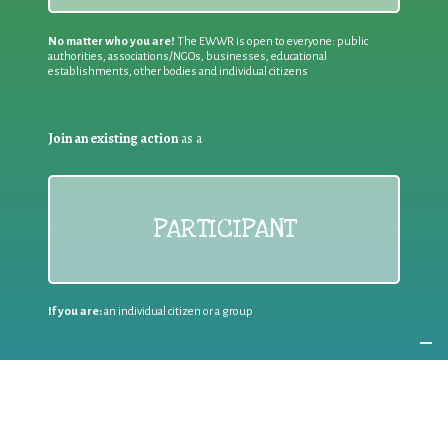
No matter who you are!
The EWWR is open to everyone: public
authorities, associations/NGOs, businesses, educational
establishments, other bodies and individual citizens
Join an existing action
as a
PARTICIPANT
If you are:
an individual citizen or a group
Coordinate
the EWWR
in your area
as a