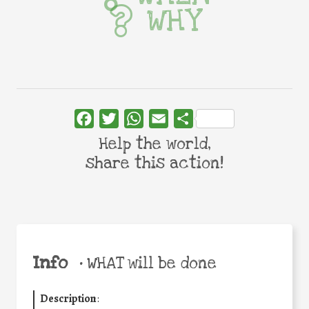
WHY
Facebook
Twitter
WhatsApp
Email
Share
Help the world,
share this action!
Info
•
WHAT will be done
Description
: