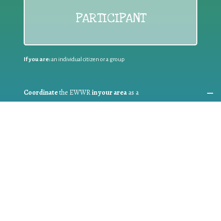
PARTICIPANT
If you are:
an individual citizen or a group
Coordinate
the EWWR
in your area
as a
COORDINATOR
If you are:
a public authority competent in the field of waste
prevention