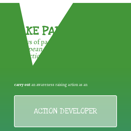
TAKE PART !
3 ways of participating in the
European Week for Waste
Reduction:
carry out
an awareness raising action as an
ACTION DEVELOPER