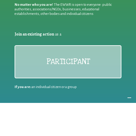
No matter who you are!
The EWWR is open to everyone: public
authorities, associations/NGOs, businesses, educational
establishments, other bodies and individual citizens
Join an existing action
as a
PARTICIPANT
If you are:
an individual citizen or a group
Coordinate
the EWWR
in your area
as a
COORDINATOR